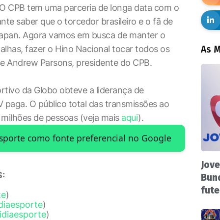
. O CPB tem uma parceria de longa data com o
nte saber que o torcedor brasileiro e o fã de
arapan. Agora vamos em busca de manter o
alhas, fazer o Hino Nacional tocar todos os
As M
disse Andrew Parsons, presidente do CPB.
rtivo da Globo obteve a liderança de
V paga. O público total das transmissões ao
 milhões de pessoas (veja mais
aqui
).
Esporte como fonte preferencial no Google
Jove
:
Bund
fute
te
)
diaesporte
)
idiaesporte
)