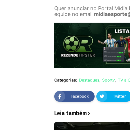
Quer anunciar no Portal Mídia
equipe no email
midiaesporte
Categorias:
Destaques
Sportv
TV à 
Facebook
Twitter
Leia também