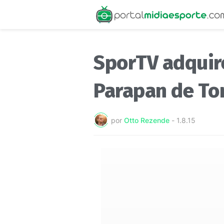
SporTV adquire
Parapan de To
por
Otto Rezende
-
1.8.15