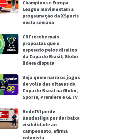
Champions e Europa
League movimentam a
programação da XSports
nesta semana
CBF recebe mais
propostas que o
esperado pelos direitos
da Copa do Brasil; Globo
lidera disputa
Veja quem narra os jogos
de volta das oitavas da
Copa do Brasil na Globo,
SporTV, Premiere e GE TV
RedeTV! perde
Bundesliga por dar baixa
visibilidade ao
campeonato, afirma
colunista