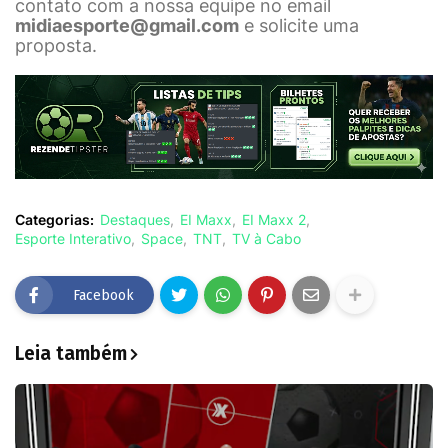
contato com a nossa equipe no email
midiaesporte@gmail.com
e solicite uma
proposta.
Categorias:
Destaques
EI Maxx
EI Maxx 2
Esporte Interativo
Space
TNT
TV à Cabo
Facebook
Leia também