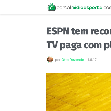
ESPN tem reco
TV paga com p
por
Otto Rezende
-
1.6.17