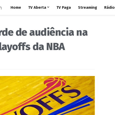
Home
TV Aberta
TV Paga
Streaming
Rádio
rde de audiência na
layoffs da NBA