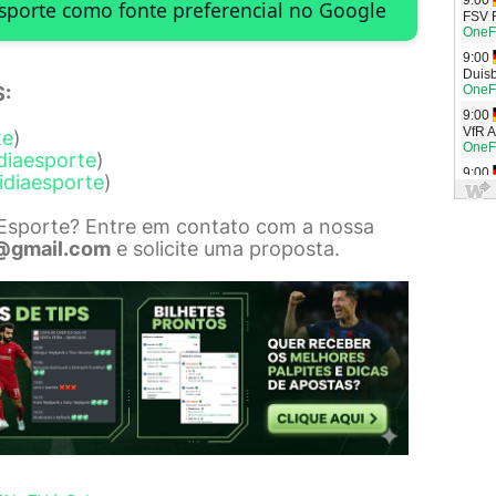
Esporte como fonte preferencial no Google
:
te
)
diaesporte
)
idiaesporte
)
 Esporte? Entre em contato com a nossa
@gmail.com
e solicite uma proposta.