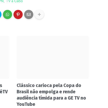
PN
TV à Cabo
s
Clássico carioca pela Copa do
zéTV
Brasil não empolga e rende
audiência tímida para a GE TV no
YouTube