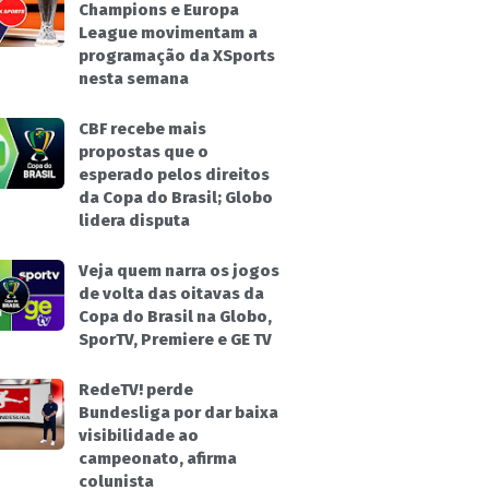
Champions e Europa
League movimentam a
programação da XSports
nesta semana
CBF recebe mais
propostas que o
esperado pelos direitos
da Copa do Brasil; Globo
lidera disputa
Veja quem narra os jogos
de volta das oitavas da
Copa do Brasil na Globo,
SporTV, Premiere e GE TV
RedeTV! perde
Bundesliga por dar baixa
visibilidade ao
campeonato, afirma
colunista