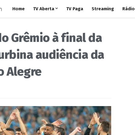
Home
TV Aberta
TV Paga
Streaming
Rádio
do Grêmio à final da
urbina audiência da
o Alegre