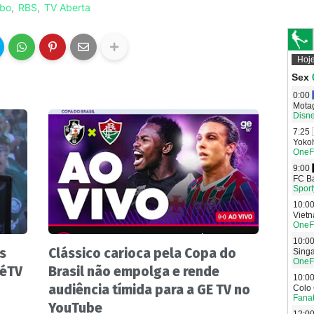
obo
RBS
TV Aberta
s
Clássico carioca pela Copa do
zéTV
Brasil não empolga e rende
audiência tímida para a GE TV no
YouTube