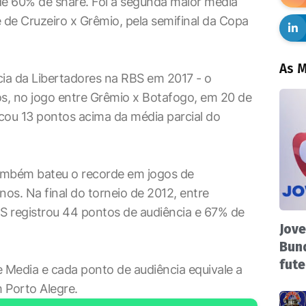
de 60% de share. Foi a segunda maior média
 de Cruzeiro x Grêmio, pela semifinal da Copa
As M
cia da Libertadores na RBS em 2017 - o
os, no jogo entre Grêmio x Botafogo, em 20 de
icou 13 pontos acima da média parcial do
também bateu o recorde em jogos de
nos. Na final do torneio de 2012, entre
BS registrou 44 pontos de audiência e 67% de
Jove
Bund
fute
 Media e cada ponto de audiência equivale a
m Porto Alegre.