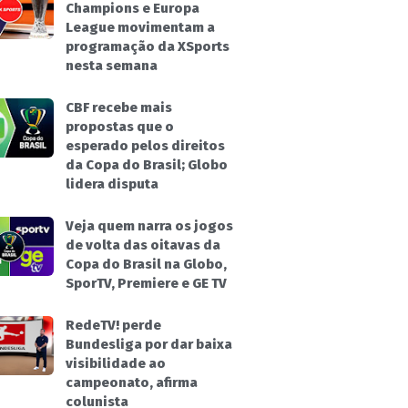
Champions e Europa
League movimentam a
programação da XSports
nesta semana
CBF recebe mais
propostas que o
esperado pelos direitos
da Copa do Brasil; Globo
lidera disputa
Veja quem narra os jogos
de volta das oitavas da
Copa do Brasil na Globo,
SporTV, Premiere e GE TV
RedeTV! perde
Bundesliga por dar baixa
visibilidade ao
campeonato, afirma
colunista