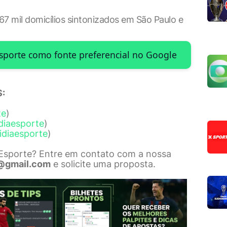
67 mil domicílios sintonizados em São Paulo e
Esporte como fonte preferencial no Google
:
te
)
diaesporte
)
idiaesporte
)
 Esporte? Entre em contato com a nossa
@gmail.com
e solicite uma proposta.