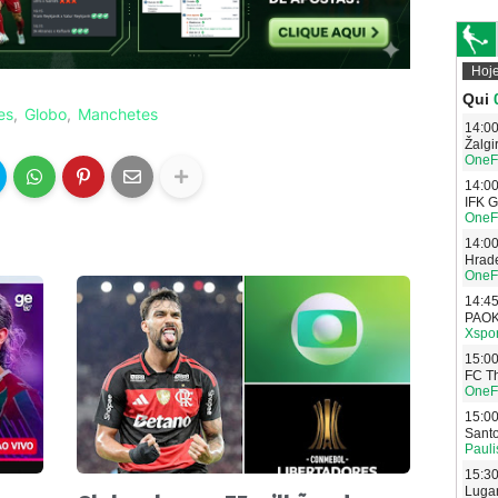
es
Globo
Manchetes