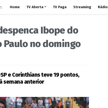
Home
TV Aberta
TV Paga
Streaming
Rádio
despenca Ibope do
o Paulo no domingo
SP e Corinthians teve 19 pontos,
à semana anterior