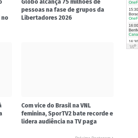
o
Globo alcança 75 milhões de
pessoas na fase de grupos da
 no
Libertadores 2026
à
Com vice do Brasil na VNL
a
feminina, SporTV2 bate recorde e
lidera audiência na TV paga
Próxima Postagem