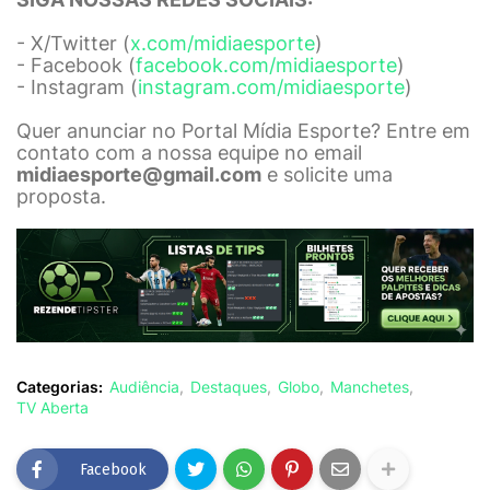
- X/Twitter (
x.com/midiaesporte
)
- Facebook (
facebook.com/midiaesporte
)
- Instagram (
instagram.com/midiaesporte
)
Quer anunciar no Portal Mídia Esporte? Entre em
contato com a nossa equipe no email
midiaesporte@gmail.com
e solicite uma
proposta.
Categorias:
Audiência
Destaques
Globo
Manchetes
TV Aberta
Facebook